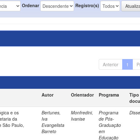
Ordenar
Registro(s)
Anterior
1
P
Autor
Orientador
Programa
Tipo
doc
gica e os
Bertunes,
Monfredini,
Programa
Diss
etaria da
Iva
Ivanise
de Pós-
e São Paulo,
Evangelista
Graduação
Barreto
em
Educação