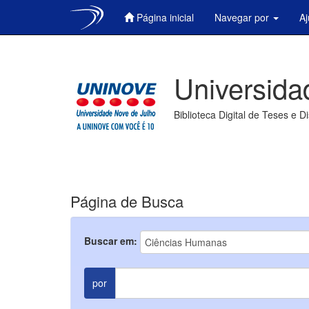
Página inicial
Navegar por
A
Skip
navigation
Universida
Biblioteca Digital de Teses e D
Página de Busca
Buscar em:
por