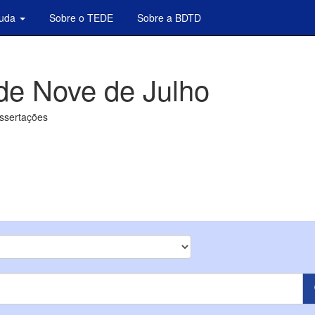
juda
Sobre o TEDE
Sobre a BDTD
de Nove de Julho
issertações