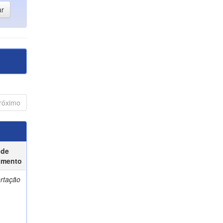
róximo
 de
umento
ertação