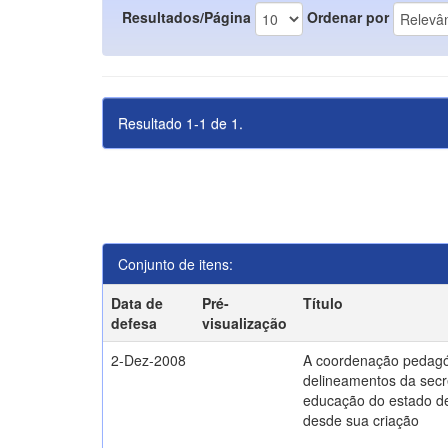
Resultados/Página
Ordenar por
Resultado 1-1 de 1.
Conjunto de itens:
Data de
Pré-
Título
defesa
visualização
2-Dez-2008
A coordenação pedagó
delineamentos da secr
educação do estado d
desde sua criação