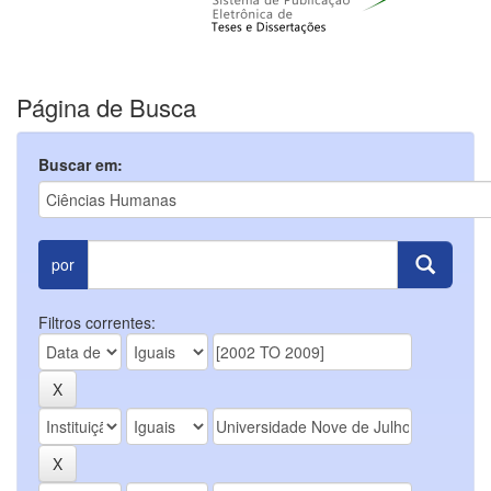
Página de Busca
Buscar em:
por
Filtros correntes: