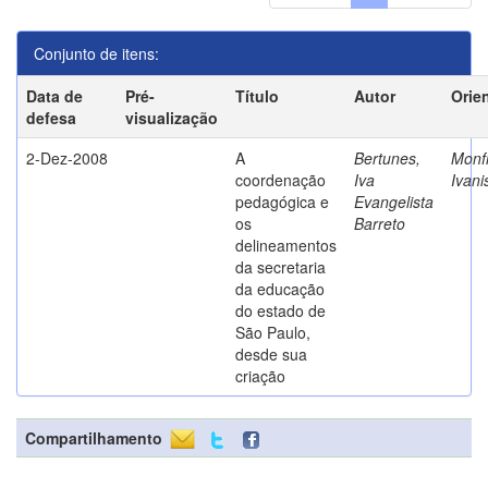
Conjunto de itens:
Data de
Pré-
Título
Autor
Orie
defesa
visualização
2-Dez-2008
A
Bertunes,
Monfr
coordenação
Iva
Ivani
pedagógica e
Evangelista
os
Barreto
delineamentos
da secretaria
da educação
do estado de
São Paulo,
desde sua
criação
Compartilhamento