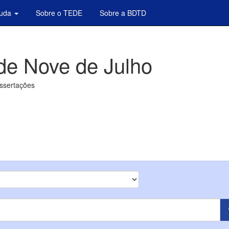
juda
Sobre o TEDE
Sobre a BDTD
de Nove de Julho
issertações