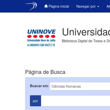
Página inicial
Navegar por
A
Skip
navigation
Universida
Biblioteca Digital de Teses e D
Página de Busca
Buscar em:
por