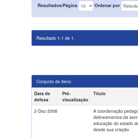
Resultados/Página
Ordenar por
Resultado 1-1 de 1.
Conjunto de itens:
Data de
Pré-
Título
defesa
visualização
2-Dez-2008
A coordenação pedagó
delineamentos da secr
educação do estado d
desde sua criação