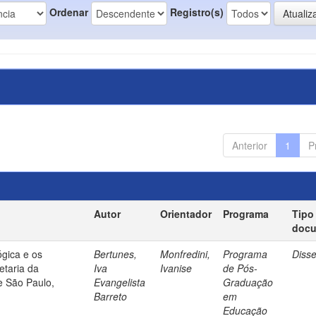
Ordenar
Registro(s)
Anterior
1
P
Autor
Orientador
Programa
Tipo
doc
gica e os
Bertunes,
Monfredini,
Programa
Diss
etaria da
Iva
Ivanise
de Pós-
e São Paulo,
Evangelista
Graduação
Barreto
em
Educação