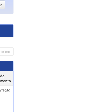
róximo
 de
umento
ertação