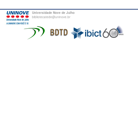
Universidade Nove de Julho
bibliotecatede@uninove.br