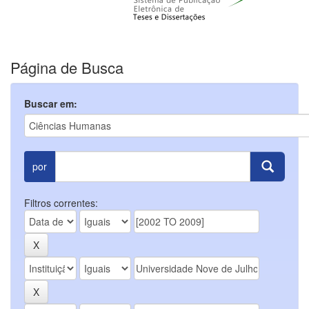
Página de Busca
Buscar em:
por
Filtros correntes: