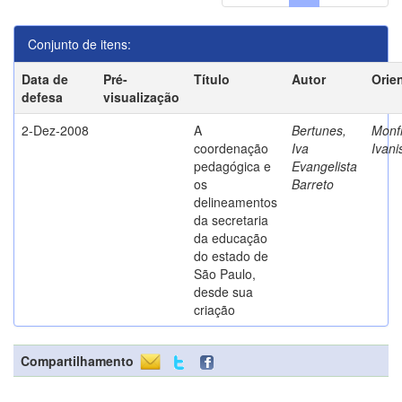
Conjunto de itens:
Data de
Pré-
Título
Autor
Orie
defesa
visualização
2-Dez-2008
A
Bertunes,
Monfr
coordenação
Iva
Ivani
pedagógica e
Evangelista
os
Barreto
delineamentos
da secretaria
da educação
do estado de
São Paulo,
desde sua
criação
Compartilhamento