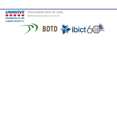
Universidade Nove de Julho
bibliotecatede@uninove.br