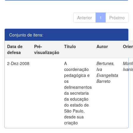
Anterior
1
Próximo
Conjunto de itens:
Data de
Pré-
Título
Autor
Orie
defesa
visualização
2-Dez-2008
A
Bertunes,
Monfr
coordenação
Iva
Ivani
pedagógica e
Evangelista
os
Barreto
delineamentos
da secretaria
da educação
do estado de
São Paulo,
desde sua
criação