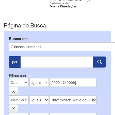
Página de Busca
Buscar em:
por
Filtros correntes: