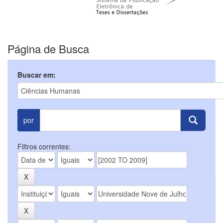
Página de Busca
Buscar em:
por
Filtros correntes: