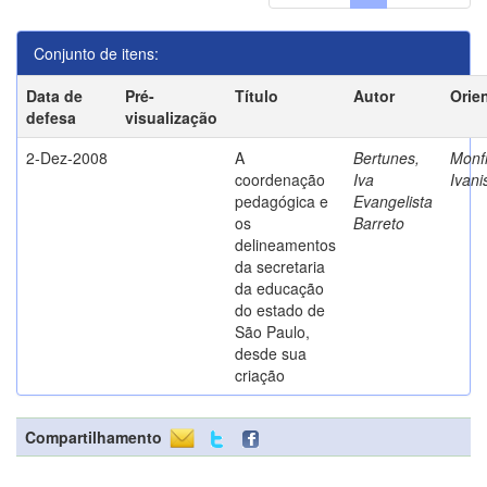
Conjunto de itens:
Data de
Pré-
Título
Autor
Orie
defesa
visualização
2-Dez-2008
A
Bertunes,
Monfr
coordenação
Iva
Ivani
pedagógica e
Evangelista
os
Barreto
delineamentos
da secretaria
da educação
do estado de
São Paulo,
desde sua
criação
Compartilhamento