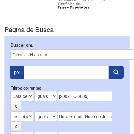
Página de Busca
Buscar em:
por
Filtros correntes: