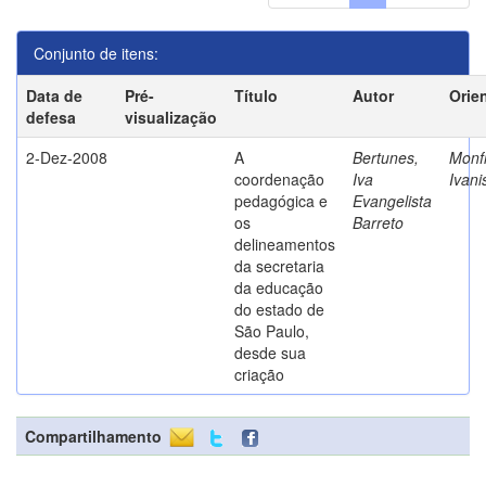
Conjunto de itens:
Data de
Pré-
Título
Autor
Orie
defesa
visualização
2-Dez-2008
A
Bertunes,
Monfr
coordenação
Iva
Ivani
pedagógica e
Evangelista
os
Barreto
delineamentos
da secretaria
da educação
do estado de
São Paulo,
desde sua
criação
Compartilhamento