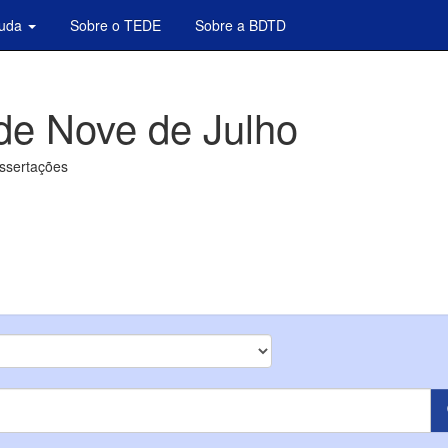
juda
Sobre o TEDE
Sobre a BDTD
de Nove de Julho
issertações