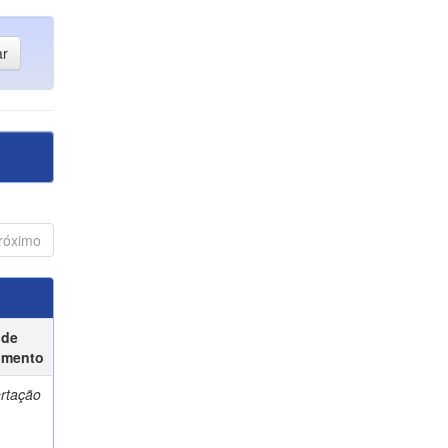
róximo
 de
umento
ertação