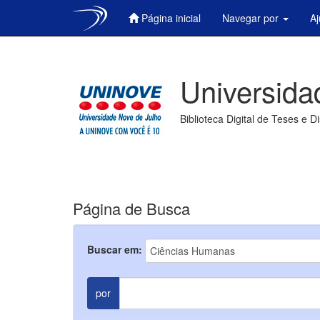
Página inicial
Navegar por
A
Skip
navigation
Universida
Biblioteca Digital de Teses e D
Página de Busca
Buscar em:
por