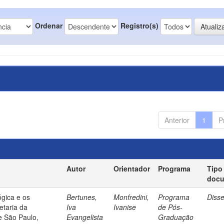
Ordenar
Registro(s)
Anterior
1
P
Autor
Orientador
Programa
Tipo
doc
gica e os
Bertunes,
Monfredini,
Programa
Diss
etaria da
Iva
Ivanise
de Pós-
e São Paulo,
Evangelista
Graduação