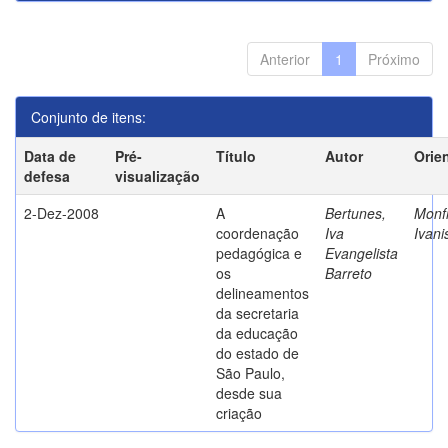
Anterior
1
Próximo
Conjunto de itens:
Data de
Pré-
Título
Autor
Orie
defesa
visualização
2-Dez-2008
A
Bertunes,
Monfr
coordenação
Iva
Ivani
pedagógica e
Evangelista
os
Barreto
delineamentos
da secretaria
da educação
do estado de
São Paulo,
desde sua
criação