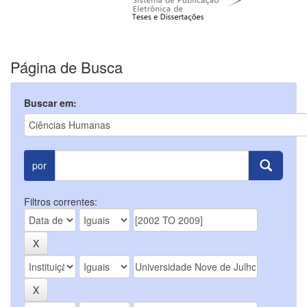
Página de Busca
Buscar em:
por
Filtros correntes: