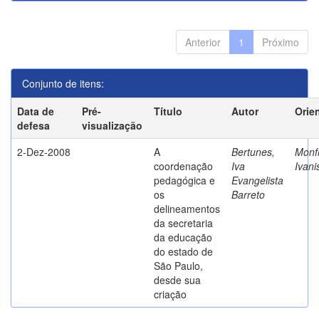
Anterior
1
Próximo
Conjunto de itens:
Data de
Pré-
Título
Autor
Orie
defesa
visualização
2-Dez-2008
A
Bertunes,
Monfr
coordenação
Iva
Ivani
pedagógica e
Evangelista
os
Barreto
delineamentos
da secretaria
da educação
do estado de
São Paulo,
desde sua
criação