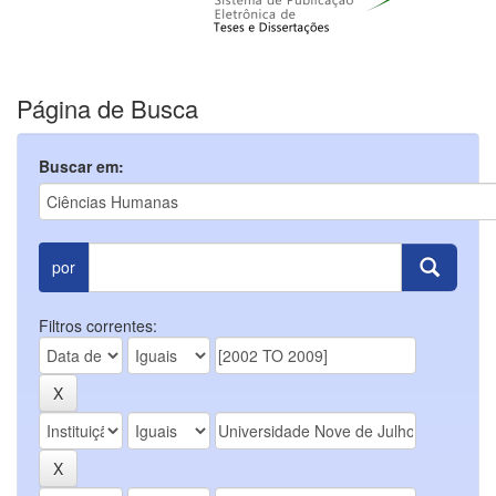
Página de Busca
Buscar em:
por
Filtros correntes: