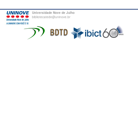
Universidade Nove de Julho
bibliotecatede@uninove.br