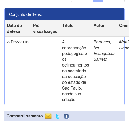
Conjunto de itens:
Data de
Pré-
Título
Autor
Orie
defesa
visualização
2-Dez-2008
A
Bertunes,
Monfr
coordenação
Iva
Ivani
pedagógica e
Evangelista
os
Barreto
delineamentos
da secretaria
da educação
do estado de
São Paulo,
desde sua
criação
Compartilhamento