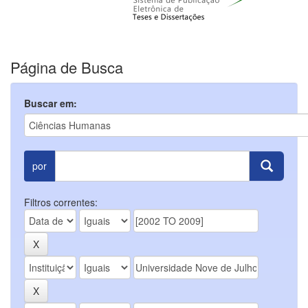
Página de Busca
Buscar em:
por
Filtros correntes: