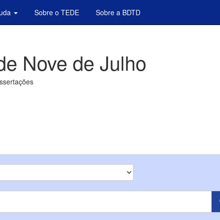
juda
Sobre o TEDE
Sobre a BDTD
de Nove de Julho
issertações