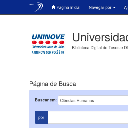
Página inicial
Navegar por
A
Skip
navigation
Universida
Biblioteca Digital de Teses e D
Página de Busca
Buscar em:
por