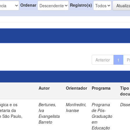
Ordenar
Registro(s)
Anterior
1
P
Autor
Orientador
Programa
Tipo
doc
gica e os
Bertunes,
Monfredini,
Programa
Diss
etaria da
Iva
Ivanise
de Pós-
e São Paulo,
Evangelista
Graduação
Barreto
em
Educação