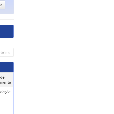
róximo
 de
umento
ertação