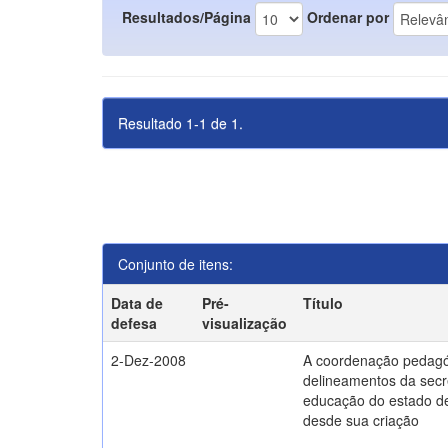
Resultados/Página
Ordenar por
Resultado 1-1 de 1.
Conjunto de itens:
Data de
Pré-
Título
defesa
visualização
2-Dez-2008
A coordenação pedagó
delineamentos da secr
educação do estado d
desde sua criação