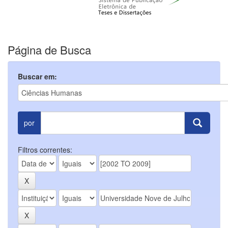
Página de Busca
Buscar em:
por
Filtros correntes: