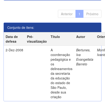
Anterior
1
Próximo
Conjunto de itens:
Data de
Pré-
Título
Autor
Orie
defesa
visualização
2-Dez-2008
A
Bertunes,
Monfr
coordenação
Iva
Ivani
pedagógica e
Evangelista
os
Barreto
delineamentos
da secretaria
da educação
do estado de
São Paulo,
desde sua
criação