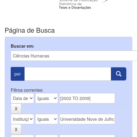
Página de Busca
Buscar em:
por
Filtros correntes: