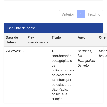
Anterior
1
Próximo
Conjunto de itens:
Data de
Pré-
Título
Autor
Orie
defesa
visualização
2-Dez-2008
A
Bertunes,
Monfr
coordenação
Iva
Ivani
pedagógica e
Evangelista
os
Barreto
delineamentos
da secretaria
da educação
do estado de
São Paulo,
desde sua
criação