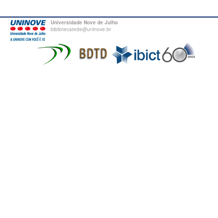
Universidade Nove de Julho
bibliotecatede@uninove.br