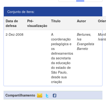
Conjunto de itens:
Data de
Pré-
Título
Autor
Orie
defesa
visualização
2-Dez-2008
A
Bertunes,
Monfr
coordenação
Iva
Ivani
pedagógica e
Evangelista
os
Barreto
delineamentos
da secretaria
da educação
do estado de
São Paulo,
desde sua
criação
Compartilhamento