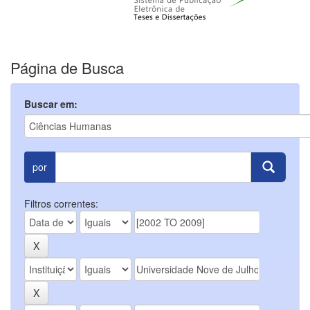
Página de Busca
Buscar em:
por
Filtros correntes: