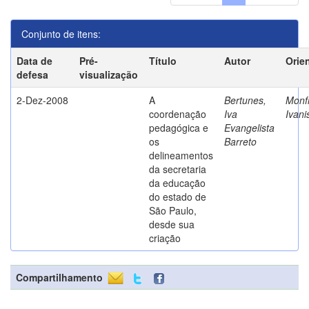
Conjunto de itens:
Data de
Pré-
Título
Autor
Orie
defesa
visualização
2-Dez-2008
A
Bertunes,
Monfr
coordenação
Iva
Ivani
pedagógica e
Evangelista
os
Barreto
delineamentos
da secretaria
da educação
do estado de
São Paulo,
desde sua
criação
Compartilhamento