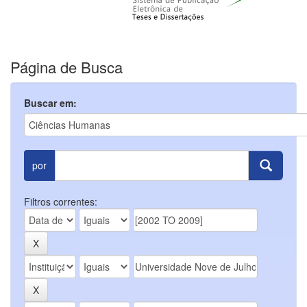
Página de Busca
Buscar em:
por
Filtros correntes: