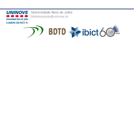
Universidade Nove de Julho
bibliotecatede@uninove.br