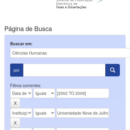
Página de Busca
Buscar em:
por
Filtros correntes: