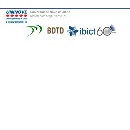
Universidade Nove de Julho
bibliotecatede@uninove.br