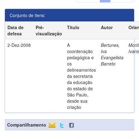
Conjunto de itens:
Data de
Pré-
Título
Autor
Orie
defesa
visualização
2-Dez-2008
A
Bertunes,
Monfr
coordenação
Iva
Ivani
pedagógica e
Evangelista
os
Barreto
delineamentos
da secretaria
da educação
do estado de
São Paulo,
desde sua
criação
Compartilhamento