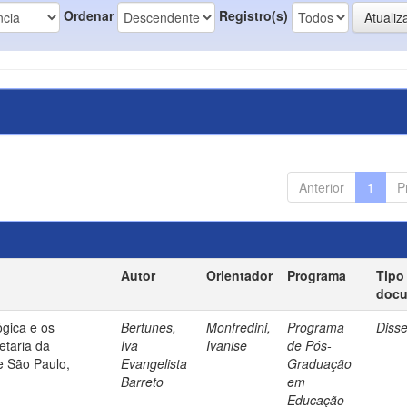
Ordenar
Registro(s)
Anterior
1
P
Autor
Orientador
Programa
Tipo
doc
gica e os
Bertunes,
Monfredini,
Programa
Diss
etaria da
Iva
Ivanise
de Pós-
e São Paulo,
Evangelista
Graduação
Barreto
em
Educação