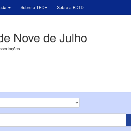
juda
Sobre o TEDE
Sobre a BDTD
de Nove de Julho
issertações