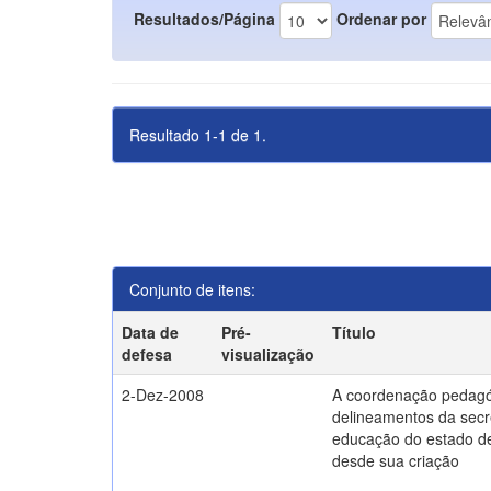
Resultados/Página
Ordenar por
Resultado 1-1 de 1.
Conjunto de itens:
Data de
Pré-
Título
defesa
visualização
2-Dez-2008
A coordenação pedagó
delineamentos da secr
educação do estado d
desde sua criação