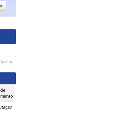
róximo
 de
umento
ertação