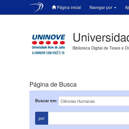
Página inicial
Navegar por
A
Skip
navigation
Universida
Biblioteca Digital de Teses e D
Página de Busca
Buscar em:
por