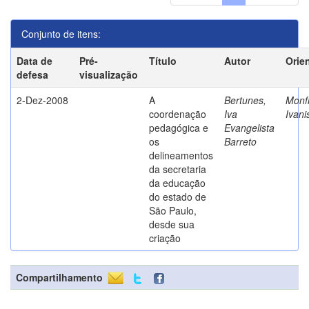
Conjunto de itens:
Data de
Pré-
Título
Autor
Orie
defesa
visualização
2-Dez-2008
A
Bertunes,
Monfr
coordenação
Iva
Ivani
pedagógica e
Evangelista
os
Barreto
delineamentos
da secretaria
da educação
do estado de
São Paulo,
desde sua
criação
Compartilhamento