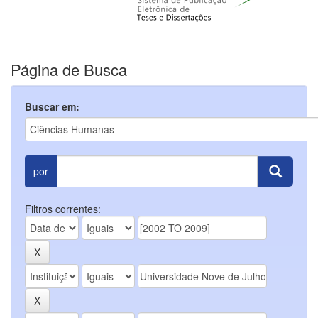
Página de Busca
Buscar em:
por
Filtros correntes: