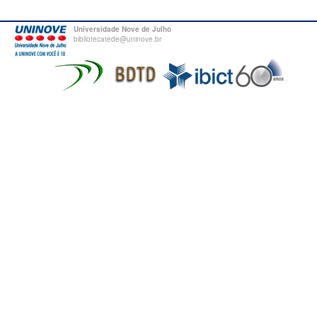
Universidade Nove de Julho
bibliotecatede@uninove.br