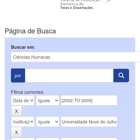
Página de Busca
Buscar em:
por
Filtros correntes: