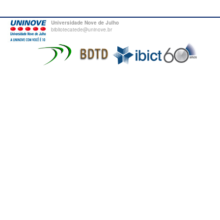
Universidade Nove de Julho
bibliotecatede@uninove.br