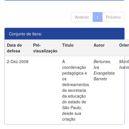
Anterior
1
Próximo
Conjunto de itens:
Data de
Pré-
Título
Autor
Orie
defesa
visualização
2-Dez-2008
A
Bertunes,
Monfr
coordenação
Iva
Ivani
pedagógica e
Evangelista
os
Barreto
delineamentos
da secretaria
da educação
do estado de
São Paulo,
desde sua
criação