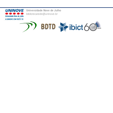
Universidade Nove de Julho
bibliotecatede@uninove.br