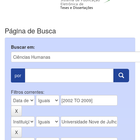
Página de Busca
Buscar em:
por
Filtros correntes: