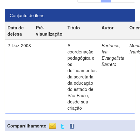
Conjunto de itens:
Data de
Pré-
Título
Autor
Orie
defesa
visualização
2-Dez-2008
A
Bertunes,
Monfr
coordenação
Iva
Ivani
pedagógica e
Evangelista
os
Barreto
delineamentos
da secretaria
da educação
do estado de
São Paulo,
desde sua
criação
Compartilhamento