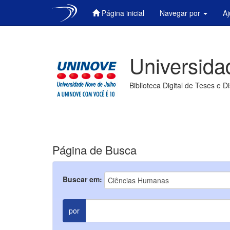
Página inicial
Navegar por
A
Skip
navigation
Universida
Biblioteca Digital de Teses e D
Página de Busca
Buscar em:
por