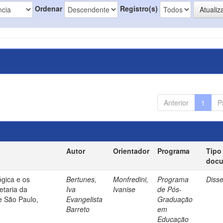
Ordenar
Registro(s)
Anterior
1
P
Autor
Orientador
Programa
Tipo
doc
gica e os
Bertunes,
Monfredini,
Programa
Diss
etaria da
Iva
Ivanise
de Pós-
e São Paulo,
Evangelista
Graduação
Barreto
em
Educação