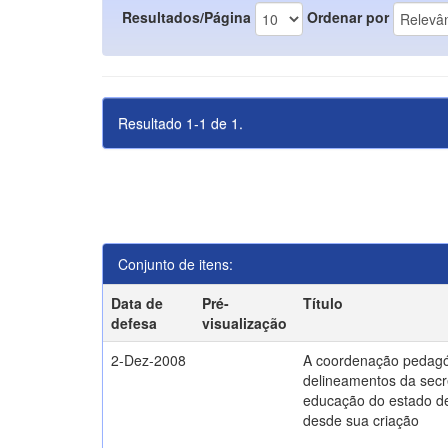
Resultados/Página
Ordenar por
Resultado 1-1 de 1.
Conjunto de itens:
Data de
Pré-
Título
defesa
visualização
2-Dez-2008
A coordenação pedagó
delineamentos da secr
educação do estado d
desde sua criação