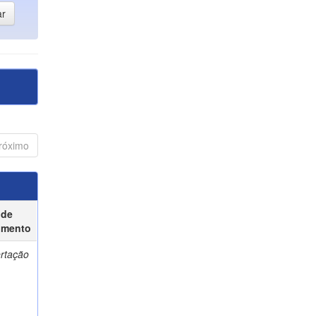
róximo
 de
umento
ertação