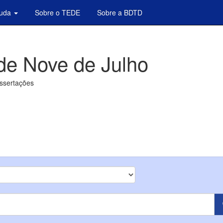
juda
Sobre o TEDE
Sobre a BDTD
de Nove de Julho
issertações