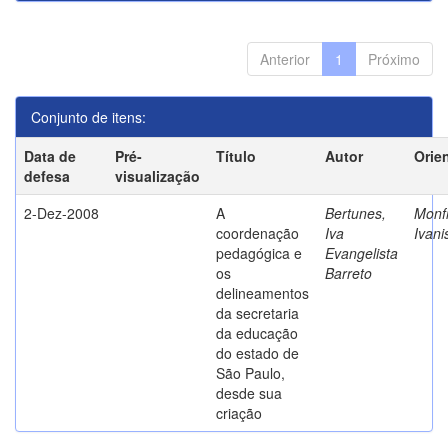
Anterior
1
Próximo
Conjunto de itens:
Data de
Pré-
Título
Autor
Orie
defesa
visualização
2-Dez-2008
A
Bertunes,
Monfr
coordenação
Iva
Ivani
pedagógica e
Evangelista
os
Barreto
delineamentos
da secretaria
da educação
do estado de
São Paulo,
desde sua
criação