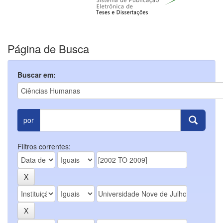
Página de Busca
Buscar em:
por
Filtros correntes: