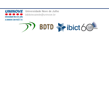
Universidade Nove de Julho
bibliotecatede@uninove.br