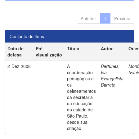
Anterior
1
Próximo
Conjunto de itens:
Data de
Pré-
Título
Autor
Orie
defesa
visualização
2-Dez-2008
A
Bertunes,
Monfr
coordenação
Iva
Ivani
pedagógica e
Evangelista
os
Barreto
delineamentos
da secretaria
da educação
do estado de
São Paulo,
desde sua
criação