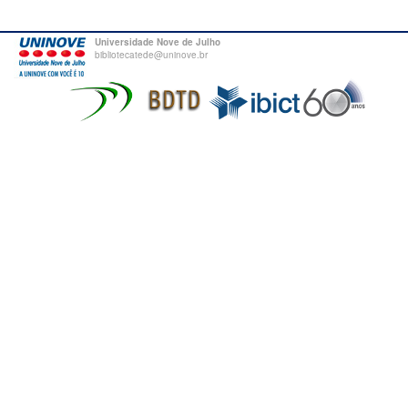
Universidade Nove de Julho
bibliotecatede@uninove.br