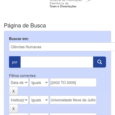
Página de Busca
Buscar em:
por
Filtros correntes: