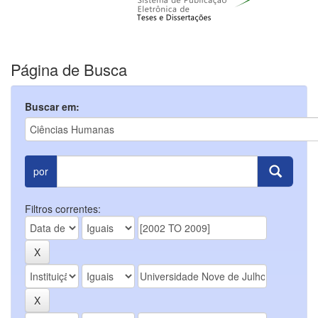
Página de Busca
Buscar em:
por
Filtros correntes: