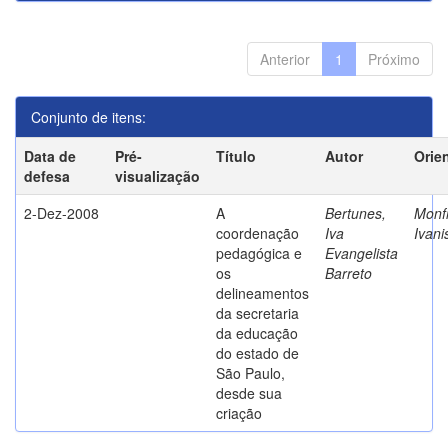
Anterior
1
Próximo
Conjunto de itens:
Data de
Pré-
Título
Autor
Orie
defesa
visualização
2-Dez-2008
A
Bertunes,
Monfr
coordenação
Iva
Ivani
pedagógica e
Evangelista
os
Barreto
delineamentos
da secretaria
da educação
do estado de
São Paulo,
desde sua
criação