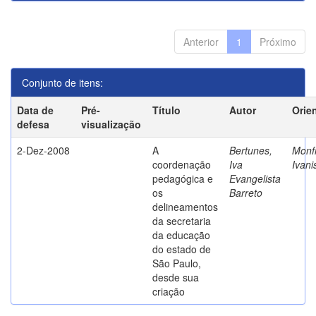
Anterior
1
Próximo
Conjunto de itens:
Data de
Pré-
Título
Autor
Orie
defesa
visualização
2-Dez-2008
A
Bertunes,
Monfr
coordenação
Iva
Ivani
pedagógica e
Evangelista
os
Barreto
delineamentos
da secretaria
da educação
do estado de
São Paulo,
desde sua
criação