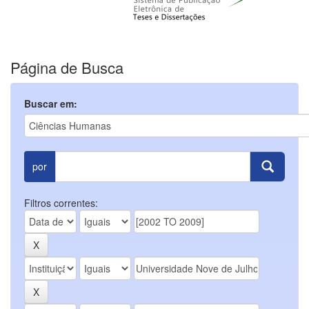
Página de Busca
Buscar em:
por
Filtros correntes: