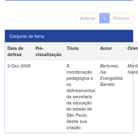
Anterior
1
Próximo
Conjunto de itens:
Data de
Pré-
Título
Autor
Orie
defesa
visualização
2-Dez-2008
A
Bertunes,
Monfr
coordenação
Iva
Ivani
pedagógica e
Evangelista
os
Barreto
delineamentos
da secretaria
da educação
do estado de
São Paulo,
desde sua
criação