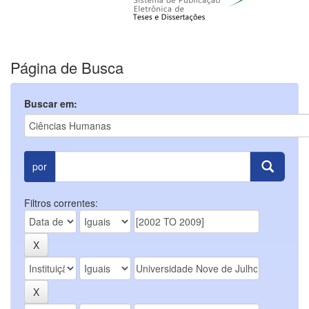
Página de Busca
Buscar em:
por
Filtros correntes: