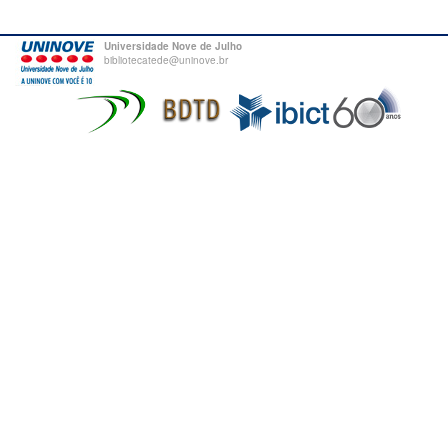
Universidade Nove de Julho
bibliotecatede@uninove.br