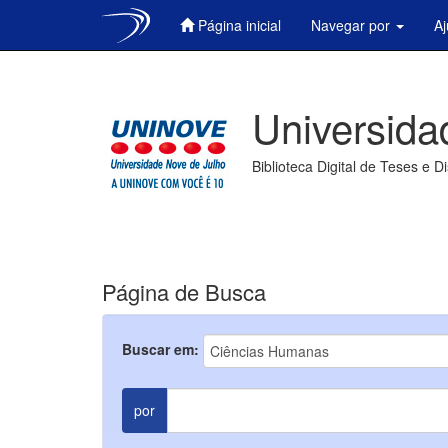
Página inicial
Navegar por
A
Skip
navigation
Universida
Biblioteca Digital de Teses e D
Página de Busca
Buscar em:
por