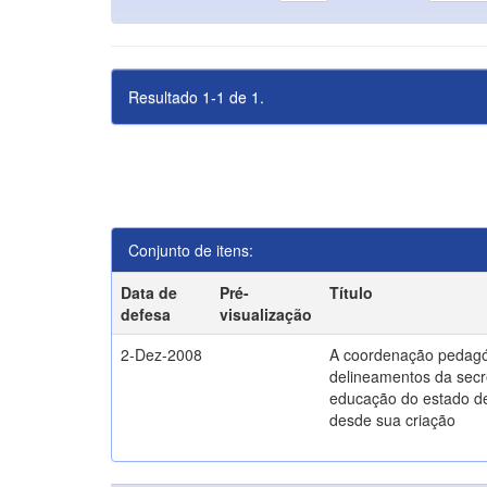
Resultado 1-1 de 1.
Conjunto de itens:
Data de
Pré-
Título
defesa
visualização
2-Dez-2008
A coordenação pedagó
delineamentos da secr
educação do estado d
desde sua criação