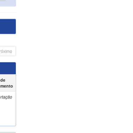
róximo
 de
umento
ertação