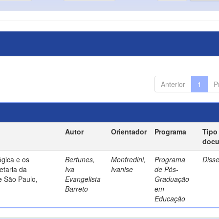
Anterior
1
P
Autor
Orientador
Programa
Tipo
doc
gica e os
Bertunes,
Monfredini,
Programa
Diss
etaria da
Iva
Ivanise
de Pós-
e São Paulo,
Evangelista
Graduação
Barreto
em
Educação