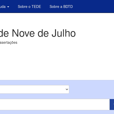
juda
Sobre o TEDE
Sobre a BDTD
de Nove de Julho
issertações