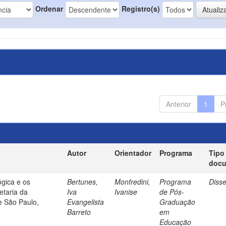
Ordenar
Registro(s)
Anterior
1
P
Autor
Orientador
Programa
Tipo
doc
gica e os
Bertunes,
Monfredini,
Programa
Diss
etaria da
Iva
Ivanise
de Pós-
e São Paulo,
Evangelista
Graduação
Barreto
em
Educação