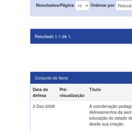
Resultados/Página
Ordenar por
Resultado 1-1 de 1.
Conjunto de itens:
Data de
Pré-
Título
defesa
visualização
2-Dez-2008
A coordenação pedagó
delineamentos da secr
educação do estado d
desde sua criação