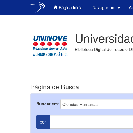
Página inicial
Navegar por
A
Skip
navigation
Universida
Biblioteca Digital de Teses e D
Página de Busca
Buscar em:
por