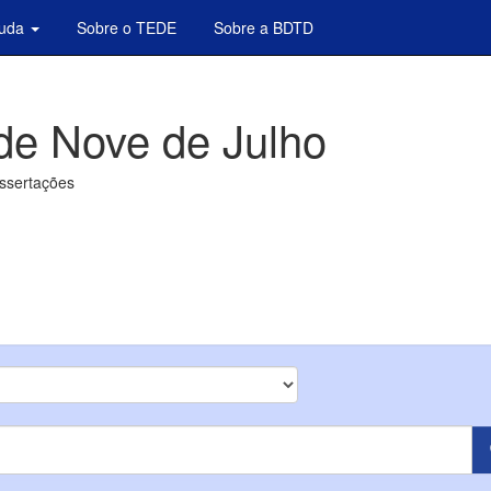
juda
Sobre o TEDE
Sobre a BDTD
de Nove de Julho
issertações