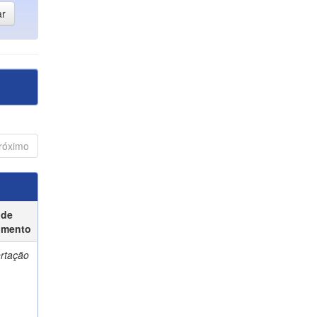
róximo
 de
umento
ertação