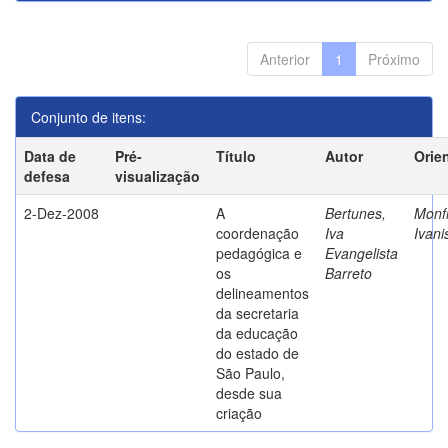
Anterior
1
Próximo
Conjunto de itens:
Data de
Pré-
Título
Autor
Orie
defesa
visualização
2-Dez-2008
A
Bertunes,
Monfr
coordenação
Iva
Ivani
pedagógica e
Evangelista
os
Barreto
delineamentos
da secretaria
da educação
do estado de
São Paulo,
desde sua
criação