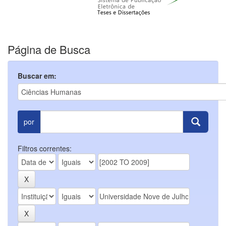
Página de Busca
Buscar em:
por
Filtros correntes: