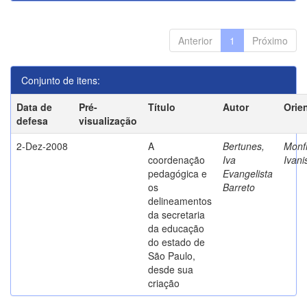
Anterior
1
Próximo
Conjunto de itens:
Data de
Pré-
Título
Autor
Orie
defesa
visualização
2-Dez-2008
A
Bertunes,
Monfr
coordenação
Iva
Ivani
pedagógica e
Evangelista
os
Barreto
delineamentos
da secretaria
da educação
do estado de
São Paulo,
desde sua
criação