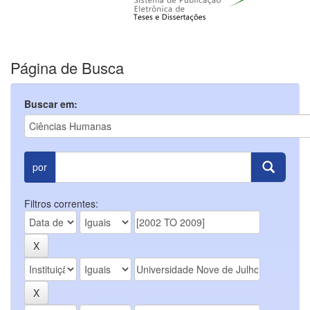
Página de Busca
Buscar em:
por
Filtros correntes: