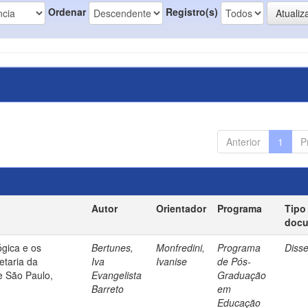
Ordenar
Registro(s)
Anterior
1
P
Autor
Orientador
Programa
Tipo
doc
gica e os
Bertunes,
Monfredini,
Programa
Diss
etaria da
Iva
Ivanise
de Pós-
e São Paulo,
Evangelista
Graduação
Barreto
em
Educação