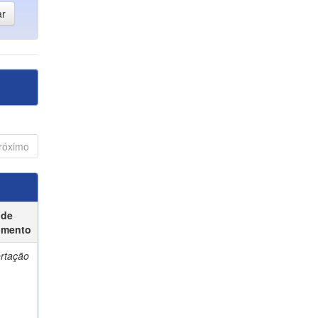
róximo
 de
umento
ertação