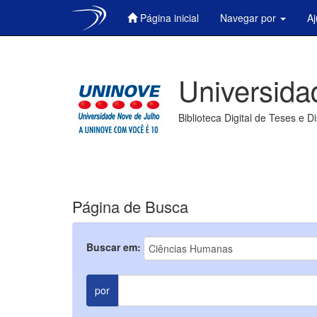
Página inicial
Navegar por
A
Skip
navigation
Universida
Biblioteca Digital de Teses e D
Página de Busca
Buscar em:
por