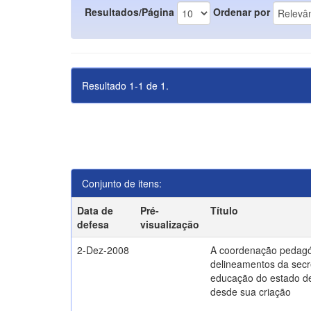
Resultados/Página
Ordenar por
Resultado 1-1 de 1.
Conjunto de itens:
Data de
Pré-
Título
defesa
visualização
2-Dez-2008
A coordenação pedagó
delineamentos da secr
educação do estado d
desde sua criação