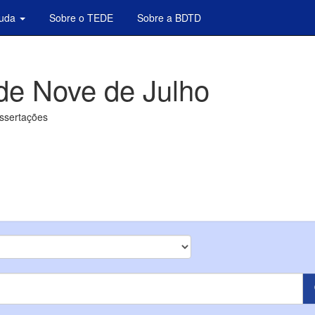
juda
Sobre o TEDE
Sobre a BDTD
de Nove de Julho
issertações