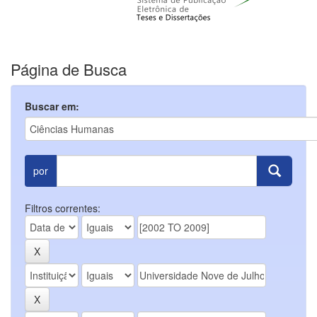
Página de Busca
Buscar em:
por
Filtros correntes: