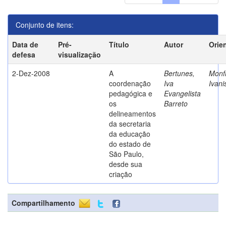
Conjunto de itens:
Data de
Pré-
Título
Autor
Orie
defesa
visualização
2-Dez-2008
A
Bertunes,
Monfr
coordenação
Iva
Ivani
pedagógica e
Evangelista
os
Barreto
delineamentos
da secretaria
da educação
do estado de
São Paulo,
desde sua
criação
Compartilhamento