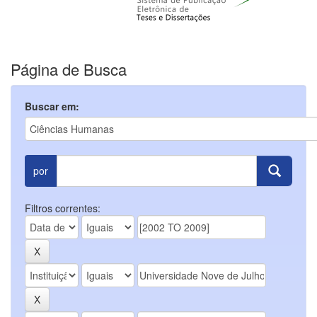
Página de Busca
Buscar em:
por
Filtros correntes: