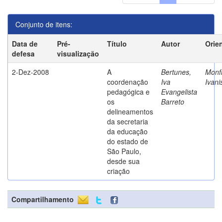
Conjunto de itens:
Data de
Pré-
Título
Autor
Orie
defesa
visualização
2-Dez-2008
A
Bertunes,
Monfr
coordenação
Iva
Ivani
pedagógica e
Evangelista
os
Barreto
delineamentos
da secretaria
da educação
do estado de
São Paulo,
desde sua
criação
Compartilhamento