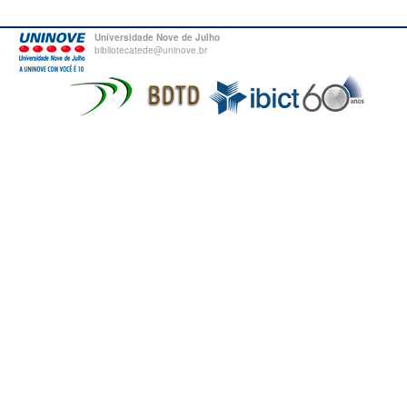
Universidade Nove de Julho
bibliotecatede@uninove.br