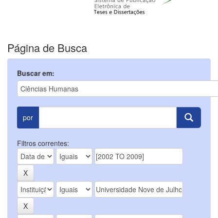
Página de Busca
Buscar em:
por
Filtros correntes: