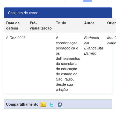
Conjunto de itens:
Data de
Pré-
Título
Autor
Orie
defesa
visualização
2-Dez-2008
A
Bertunes,
Monfr
coordenação
Iva
Ivani
pedagógica e
Evangelista
os
Barreto
delineamentos
da secretaria
da educação
do estado de
São Paulo,
desde sua
criação
Compartilhamento