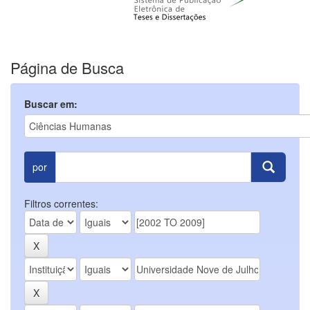
Página de Busca
Buscar em:
por
Filtros correntes: