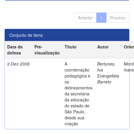
Anterior
1
Próximo
Conjunto de itens:
Data de
Pré-
Título
Autor
Orie
defesa
visualização
2-Dez-2008
A
Bertunes,
Monfr
coordenação
Iva
Ivani
pedagógica e
Evangelista
os
Barreto
delineamentos
da secretaria
da educação
do estado de
São Paulo,
desde sua
criação