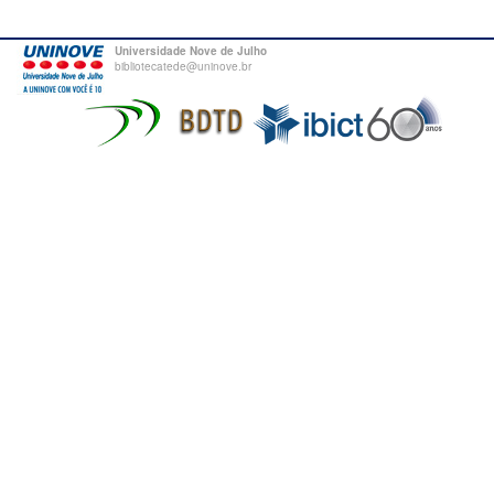
Universidade Nove de Julho
bibliotecatede@uninove.br