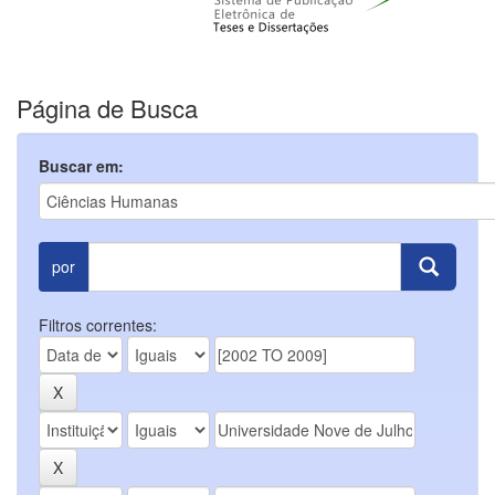
Página de Busca
Buscar em:
por
Filtros correntes: