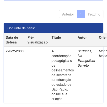
Anterior
1
Próximo
Conjunto de itens:
Data de
Pré-
Título
Autor
Orie
defesa
visualização
2-Dez-2008
A
Bertunes,
Monfr
coordenação
Iva
Ivani
pedagógica e
Evangelista
os
Barreto
delineamentos
da secretaria
da educação
do estado de
São Paulo,
desde sua
criação