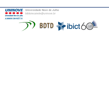
Universidade Nove de Julho
bibliotecatede@uninove.br