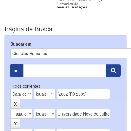
Página de Busca
Buscar em:
por
Filtros correntes: