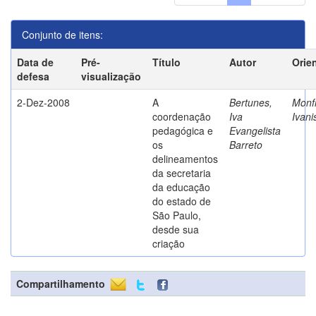
Conjunto de itens:
Data de
Pré-
Título
Autor
Orie
defesa
visualização
2-Dez-2008
A
Bertunes,
Monfr
coordenação
Iva
Ivani
pedagógica e
Evangelista
os
Barreto
delineamentos
da secretaria
da educação
do estado de
São Paulo,
desde sua
criação
Compartilhamento