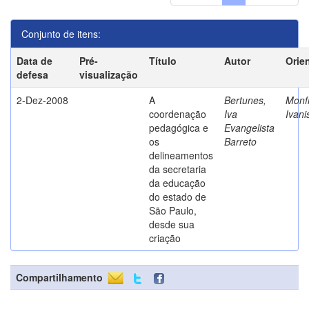
Conjunto de itens:
Data de
Pré-
Título
Autor
Orie
defesa
visualização
2-Dez-2008
A
Bertunes,
Monfr
coordenação
Iva
Ivani
pedagógica e
Evangelista
os
Barreto
delineamentos
da secretaria
da educação
do estado de
São Paulo,
desde sua
criação
Compartilhamento