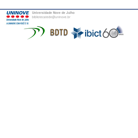
Universidade Nove de Julho
bibliotecatede@uninove.br