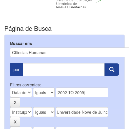
Página de Busca
Buscar em:
por
Filtros correntes: