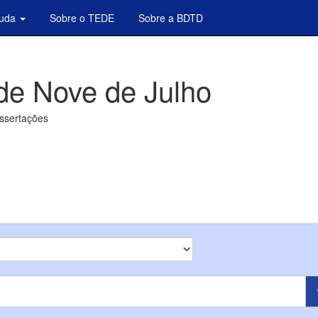
juda
Sobre o TEDE
Sobre a BDTD
de Nove de Julho
issertações