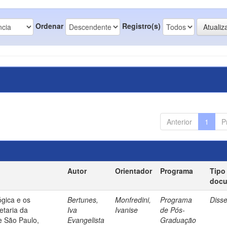
Ordenar
Registro(s)
Anterior
1
P
Autor
Orientador
Programa
Tipo
doc
gica e os
Bertunes,
Monfredini,
Programa
Diss
etaria da
Iva
Ivanise
de Pós-
e São Paulo,
Evangelista
Graduação