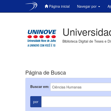
Página inicial
Navegar por
A
Skip
navigation
Universida
Biblioteca Digital de Teses e D
Página de Busca
Buscar em:
por