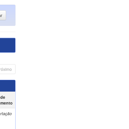
róximo
 de
umento
ertação