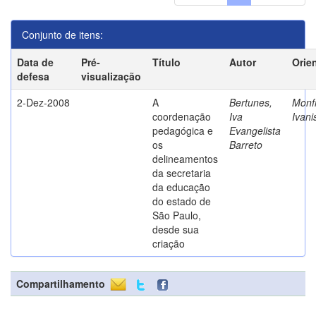
Conjunto de itens:
Data de
Pré-
Título
Autor
Orie
defesa
visualização
2-Dez-2008
A
Bertunes,
Monfr
coordenação
Iva
Ivani
pedagógica e
Evangelista
os
Barreto
delineamentos
da secretaria
da educação
do estado de
São Paulo,
desde sua
criação
Compartilhamento