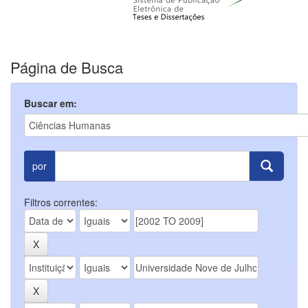
Página de Busca
Buscar em:
por
Filtros correntes: