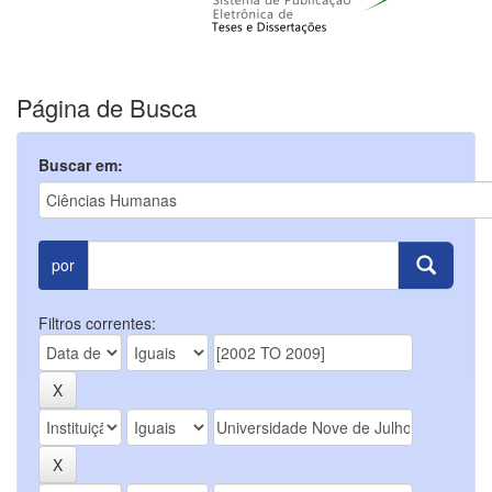
Página de Busca
Buscar em:
por
Filtros correntes: