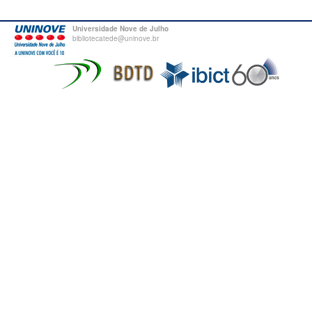
Universidade Nove de Julho
bibliotecatede@uninove.br