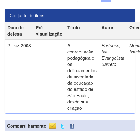
Conjunto de itens:
Data de
Pré-
Título
Autor
Orie
defesa
visualização
2-Dez-2008
A
Bertunes,
Monfr
coordenação
Iva
Ivani
pedagógica e
Evangelista
os
Barreto
delineamentos
da secretaria
da educação
do estado de
São Paulo,
desde sua
criação
Compartilhamento