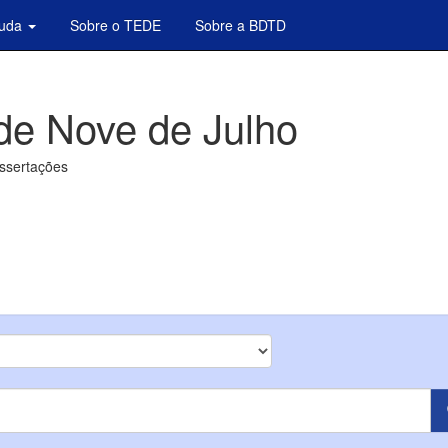
juda
Sobre o TEDE
Sobre a BDTD
de Nove de Julho
issertações