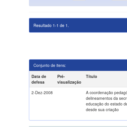
Resultado 1-1 de 1.
Conjunto de itens:
Data de
Pré-
Título
defesa
visualização
2-Dez-2008
A coordenação pedagó
delineamentos da secr
educação do estado d
desde sua criação