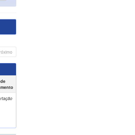
róximo
 de
umento
ertação