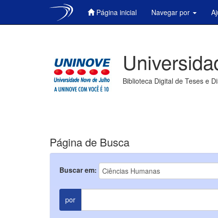
Página inicial
Navegar por
A
Skip
navigation
Universida
Biblioteca Digital de Teses e D
Página de Busca
Buscar em:
por