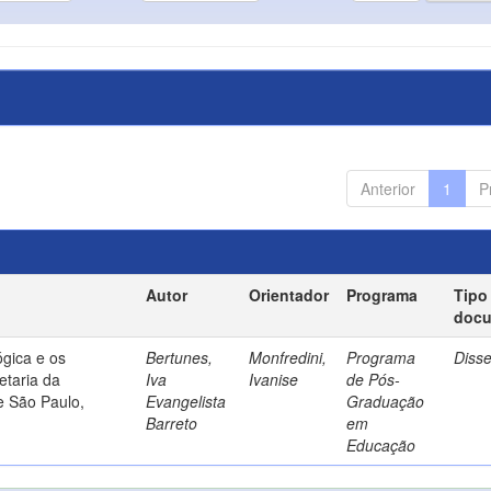
Anterior
1
P
Autor
Orientador
Programa
Tipo
doc
gica e os
Bertunes,
Monfredini,
Programa
Diss
etaria da
Iva
Ivanise
de Pós-
e São Paulo,
Evangelista
Graduação
Barreto
em
Educação