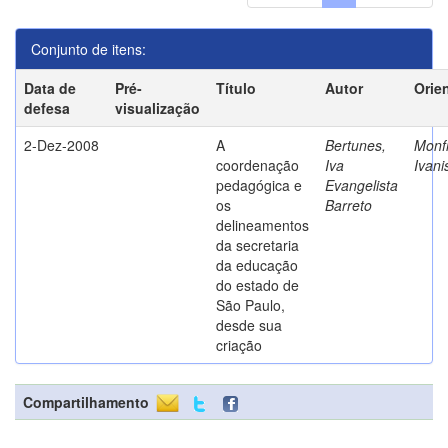
Conjunto de itens:
Data de
Pré-
Título
Autor
Orie
defesa
visualização
2-Dez-2008
A
Bertunes,
Monfr
coordenação
Iva
Ivani
pedagógica e
Evangelista
os
Barreto
delineamentos
da secretaria
da educação
do estado de
São Paulo,
desde sua
criação
Compartilhamento