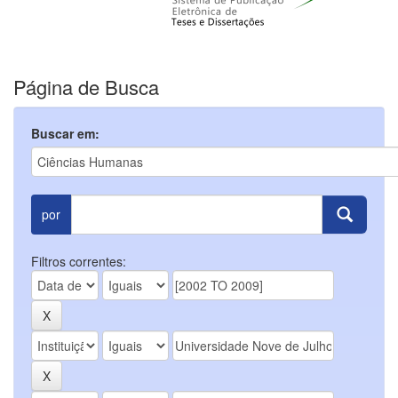
Página de Busca
Buscar em:
por
Filtros correntes: