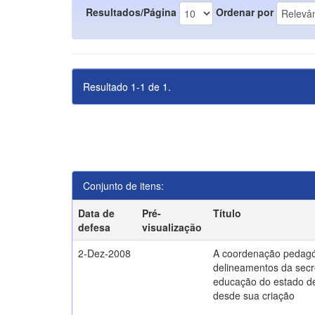
Resultados/Página
Ordenar por
Resultado 1-1 de 1.
Conjunto de itens:
Data de
Pré-
Título
defesa
visualização
2-Dez-2008
A coordenação pedagó
delineamentos da secr
educação do estado d
desde sua criação