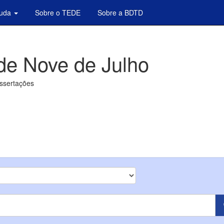
juda
Sobre o TEDE
Sobre a BDTD
de Nove de Julho
issertações