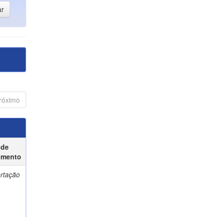
róximo
 de
umento
ertação