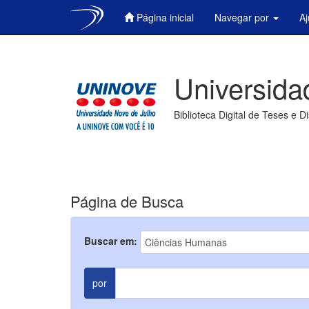
Página inicial
Navegar por
A
Skip
navigation
Universida
Biblioteca Digital de Teses e D
Página de Busca
Buscar em:
por