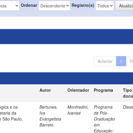
Ordenar
Registro(s)
Anterior
1
P
Autor
Orientador
Programa
Tipo
doc
gica e os
Bertunes,
Monfredini,
Programa
Diss
etaria da
Iva
Ivanise
de Pós-
e São Paulo,
Evangelista
Graduação
Barreto
em
Educação