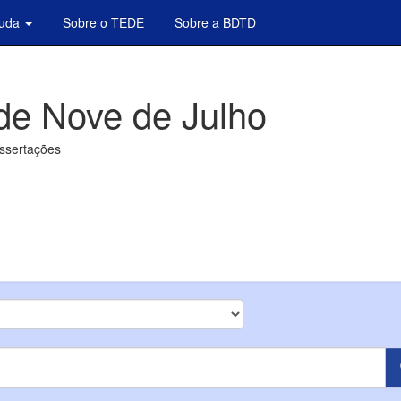
juda
Sobre o TEDE
Sobre a BDTD
de Nove de Julho
issertações