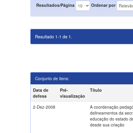
Resultados/Página
Ordenar por
Resultado 1-1 de 1.
Conjunto de itens:
Data de
Pré-
Título
defesa
visualização
2-Dez-2008
A coordenação pedagó
delineamentos da secr
educação do estado d
desde sua criação