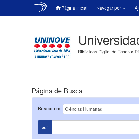
Página inicial
Navegar por
A
Skip
navigation
Universida
Biblioteca Digital de Teses e D
Página de Busca
Buscar em:
por