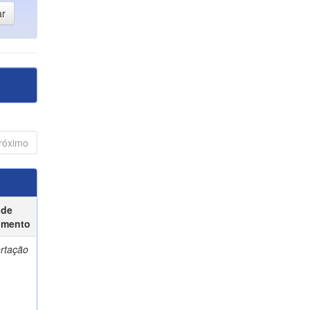
róximo
 de
umento
ertação