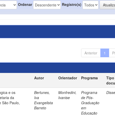
Ordenar
Registro(s)
Anterior
1
P
Autor
Orientador
Programa
Tipo
doc
gica e os
Bertunes,
Monfredini,
Programa
Diss
etaria da
Iva
Ivanise
de Pós-
e São Paulo,
Evangelista
Graduação
Barreto
em
Educação