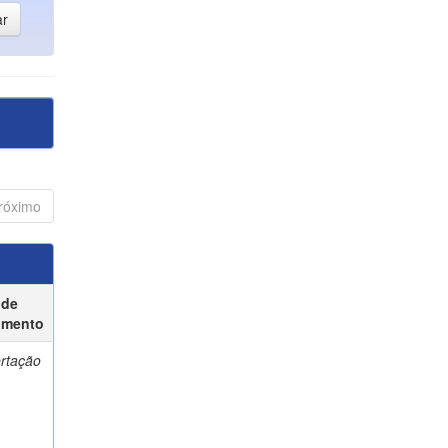
róximo
 de
umento
ertação