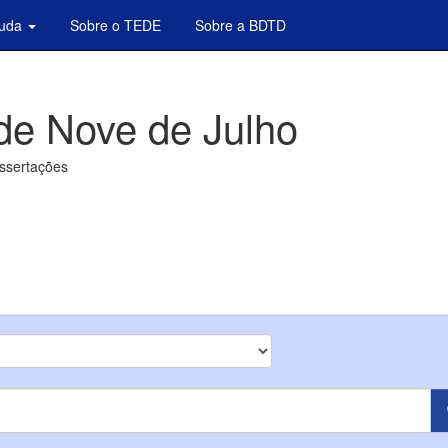
juda
Sobre o TEDE
Sobre a BDTD
de Nove de Julho
issertações