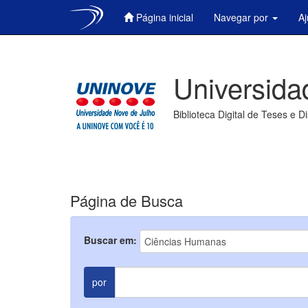
Página inicial
Navegar por
A
Skip
navigation
Universida
Biblioteca Digital de Teses e D
Página de Busca
Buscar em:
por