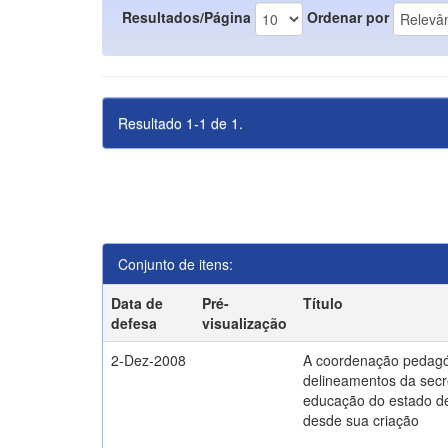
Resultados/Página
Ordenar por
Resultado 1-1 de 1.
Conjunto de itens:
Data de
Pré-
Título
defesa
visualização
2-Dez-2008
A coordenação pedagó
delineamentos da secr
educação do estado d
desde sua criação