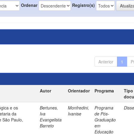
Ordenar
Registro(s)
Anterior
1
P
Autor
Orientador
Programa
Tipo
doc
gica e os
Bertunes,
Monfredini,
Programa
Diss
etaria da
Iva
Ivanise
de Pós-
e São Paulo,
Evangelista
Graduação
Barreto
em
Educação