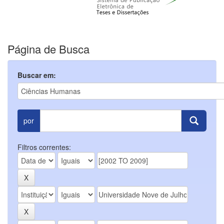
Página de Busca
Buscar em:
por
Filtros correntes: