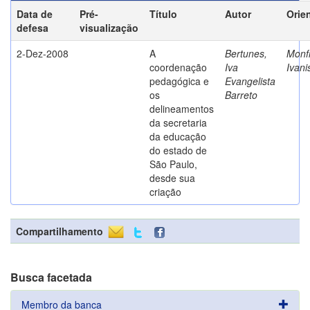
Data de
Pré-
Título
Autor
Orie
defesa
visualização
2-Dez-2008
A
Bertunes,
Monfr
coordenação
Iva
Ivani
pedagógica e
Evangelista
os
Barreto
delineamentos
da secretaria
da educação
do estado de
São Paulo,
desde sua
criação
Compartilhamento
Busca facetada
Membro da banca