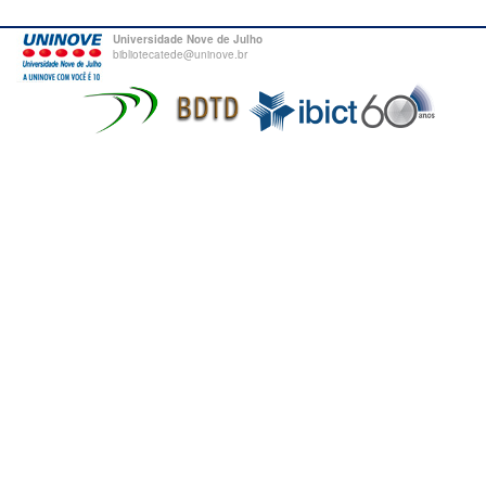
Universidade Nove de Julho
bibliotecatede@uninove.br