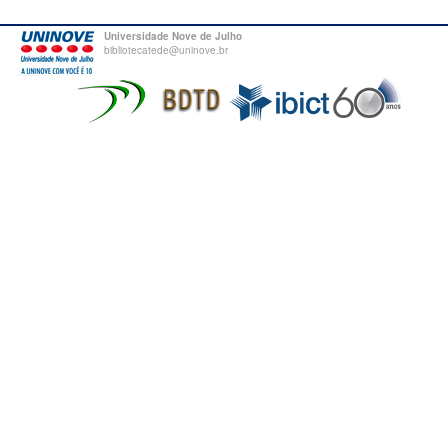
Universidade Nove de Julho
bibliotecatede@uninove.br