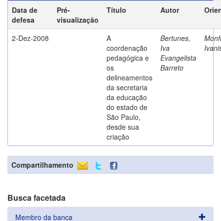
Data de
Pré-
Título
Autor
Orie
defesa
visualização
2-Dez-2008
A
Bertunes,
Monfr
coordenação
Iva
Ivani
pedagógica e
Evangelista
os
Barreto
delineamentos
da secretaria
da educação
do estado de
São Paulo,
desde sua
criação
Compartilhamento
Busca facetada
Membro da banca