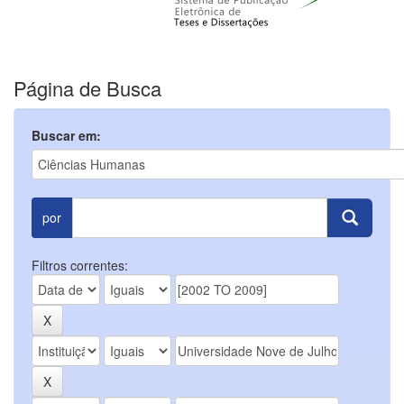
Página de Busca
Buscar em:
por
Filtros correntes: