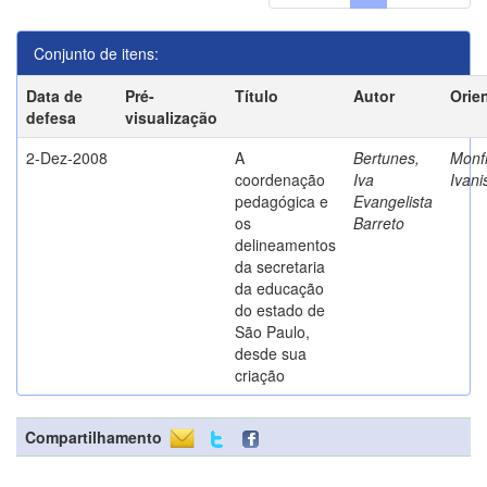
Conjunto de itens:
Data de
Pré-
Título
Autor
Orie
defesa
visualização
2-Dez-2008
A
Bertunes,
Monfr
coordenação
Iva
Ivani
pedagógica e
Evangelista
os
Barreto
delineamentos
da secretaria
da educação
do estado de
São Paulo,
desde sua
criação
Compartilhamento