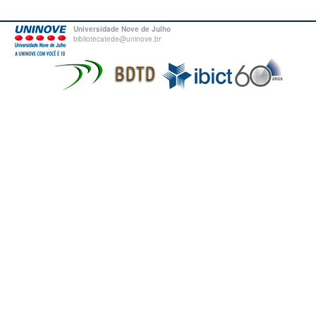
Universidade Nove de Julho
bibliotecatede@uninove.br