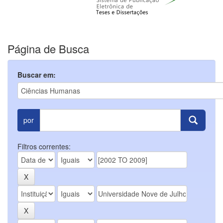
Página de Busca
Buscar em:
por
Filtros correntes: